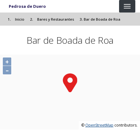
Pasar al contenido principal
Pedrosa de Duero
Inicio
Bares y Restaurantes
Bar de Boada de Roa
Bar de Boada de Roa
+
–
©
OpenStreetMap
contributors.