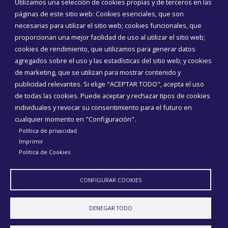
Utilizamos una selección de cookies propias y de terceros en las
Corporación Municipal
páginas de este sitio web: Cookies esenciales, que son
Teléfonos de interés
necesarias para utilizar el sitio web; cookies funcionales, que
proporcionan una mejor facilidad de uso al utilizar el sitio web;
INICIAR SESIÓN
cookies de rendimiento, que utilizamos para generar datos
MAPA WEB
agregados sobre el uso y las estadísticas del sitio web; y cookies
de marketing, que se utilizan para mostrar contenido y
publicidad relevantes. Si elige "ACEPTAR TODO", acepta el uso
de todas las cookies. Puede aceptar y rechazar tipos de cookies
individuales y revocar su consentimiento para el futuro en
cualquier momento en "Configuración".
Política de privacidad
Imprimir
Politica de Cookies
CONFIGURAR COOKIES
Aviso Legal
Política de privacidad
Política de Cookies
DENEGAR TODO
Declaración de accesibilidad