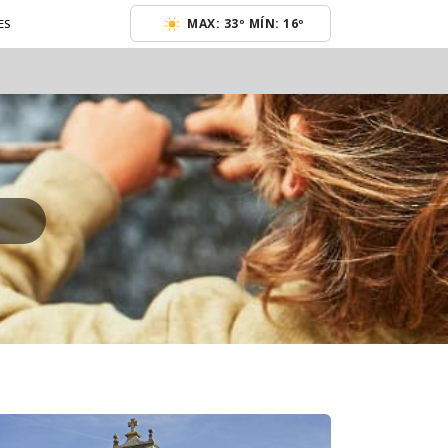
MAX: 33º MÍN: 16º
ES