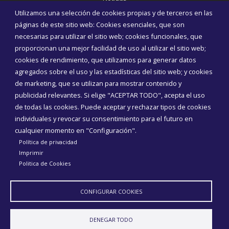
Eventos
Utilizamos una selección de cookies propias y de terceros en las
Corporación Municipal
páginas de este sitio web: Cookies esenciales, que son
Teléfonos de interés
necesarias para utilizar el sitio web; cookies funcionales, que
proporcionan una mejor facilidad de uso al utilizar el sitio web;
INICIAR SESIÓN
cookies de rendimiento, que utilizamos para generar datos
MAPA WEB
agregados sobre el uso y las estadísticas del sitio web; y cookies
de marketing, que se utilizan para mostrar contenido y
publicidad relevantes. Si elige "ACEPTAR TODO", acepta el uso
de todas las cookies. Puede aceptar y rechazar tipos de cookies
individuales y revocar su consentimiento para el futuro en
cualquier momento en "Configuración".
Política de privacidad
Imprimir
Politica de Cookies
CONFIGURAR COOKIES
Aviso Legal
Política de privacidad
Política de Cookies
DENEGAR TODO
Declaración de accesibilidad