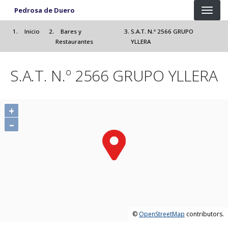
Pasar al contenido principal
Pedrosa de Duero
Inicio
Bares y
S.A.T. N.º 2566 GRUPO
Restaurantes
YLLERA
S.A.T. N.º 2566 GRUPO YLLERA
+
–
©
OpenStreetMap
contributors.